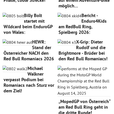
Phase, coole Strecke!
auf einem Adventure-Bike
möglich…
Billy Bolt
Bericht -
startet mit
Enduro4Kids
Wildcard beim EnduroGP
am RedBull Ring,
von Wales:
Spielberg 2026:
HEWR:
X-Grip: Dieter
Stand der
Rudolf und die
Österreicher NACH den
Brightmore - Brüder bei
Red Bull Romaniacs 2026
den Red Bull Romaniacs!
Michael
Walkner
verpasst Podium bei
Romaniacs nach Sturz vor
dem Ziel!
„MopedGP von Österreich“
am Red Bull Ring geht in
die dritte Runde!