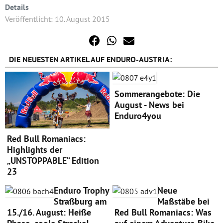
Details
Veröffentlicht: 10. August 2015
DIE NEUESTEN ARTIKEL AUF ENDURO-AUSTRIA:
Sommerangebote: Die
August - News bei
Enduro4you
Red Bull Romaniacs:
Highlights der
„UNSTOPPABLE“ Edition
23
Enduro Trophy
Neue
Straßburg am
Maßstäbe bei
15./16. August: Heiße
Red Bull Romaniacs: Was