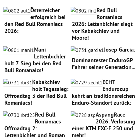
Österreicher
Red Bull
erfolgreich bei
Romaniacs
den Red Bull Romaniacs
2026: Lettenbichler siegt
2026:
vor Kabakchiev und
Moore!
Mani
Josep Garcia:
Lettenbichler
Dominantester EnduroGP
holt 7. Sieg bei den Red
Fahrer seiner Generation...
Bull Romanaics!
Kabakchiev
ECHT
holt Tagessieg:
Endurocup
Offroadtag 3 der Red Bull
kehrt an traditionsreichen
Romaniacs!
Enduro-Standort zurück:
Red Bull
AspangRace
Romaniacs
2026: Verlosung
Offroadtag 2:
einer KTM EXC-F 250 und
Lettenbichler und Roman
mehr!