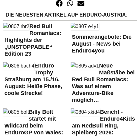
DIE NEUESTEN ARTIKEL AUF ENDURO-AUSTRIA:
Red Bull
Romaniacs:
Sommerangebote: Die
Highlights der
August - News bei
„UNSTOPPABLE“
Enduro4you
Edition 23
Enduro
Neue
Trophy
Maßstäbe bei
Straßburg am 15./16.
Red Bull Romaniacs:
August: Heiße Phase,
Was auf einem
coole Strecke!
Adventure-Bike
möglich…
Billy Bolt
Bericht -
startet mit
Enduro4Kids
Wildcard beim
am RedBull Ring,
EnduroGP von Wales:
Spielberg 2026: