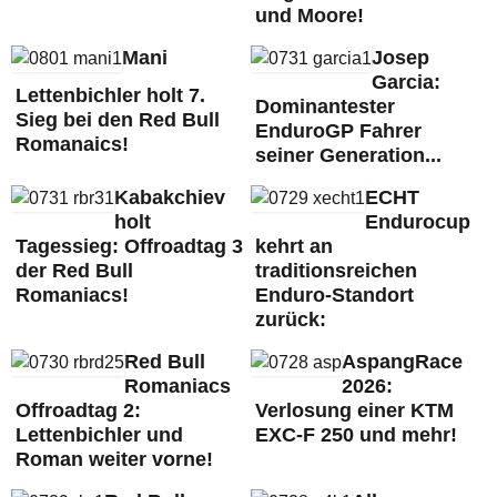
und Moore!
Mani
Josep
Garcia:
Lettenbichler holt 7.
Dominantester
Sieg bei den Red Bull
EnduroGP Fahrer
Romanaics!
seiner Generation...
Kabakchiev
ECHT
holt
Endurocup
Tagessieg: Offroadtag 3
kehrt an
der Red Bull
traditionsreichen
Romaniacs!
Enduro-Standort
zurück:
Red Bull
AspangRace
Romaniacs
2026:
Offroadtag 2:
Verlosung einer KTM
Lettenbichler und
EXC-F 250 und mehr!
Roman weiter vorne!