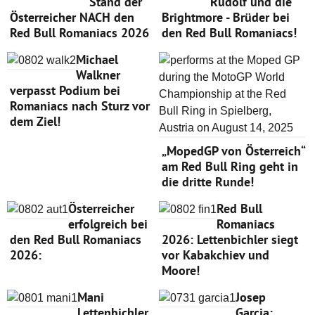
Stand der
Rudolf und die
Österreicher NACH den
Brightmore - Brüder bei
Red Bull Romaniacs 2026
den Red Bull Romaniacs!
Michael
Walkner
verpasst Podium bei
Romaniacs nach Sturz vor
dem Ziel!
„MopedGP von Österreich“
am Red Bull Ring geht in
die dritte Runde!
Österreicher
Red Bull
erfolgreich bei
Romaniacs
den Red Bull Romaniacs
2026: Lettenbichler siegt
2026:
vor Kabakchiev und
Moore!
Mani
Josep
Lettenbichler
Garcia: