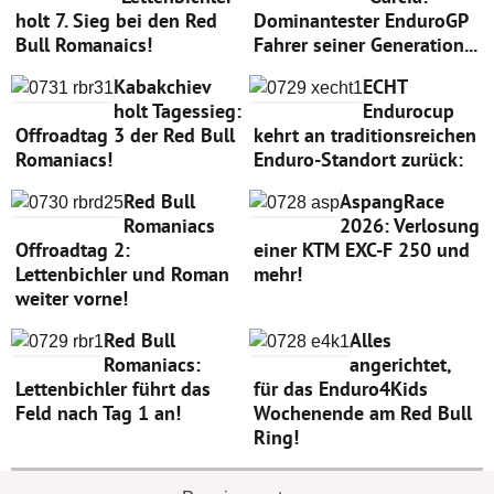
holt 7. Sieg bei den Red
Dominantester EnduroGP
Bull Romanaics!
Fahrer seiner Generation...
Kabakchiev
ECHT
holt Tagessieg:
Endurocup
Offroadtag 3 der Red Bull
kehrt an traditionsreichen
Romaniacs!
Enduro-Standort zurück:
Red Bull
AspangRace
Romaniacs
2026: Verlosung
Offroadtag 2:
einer KTM EXC-F 250 und
Lettenbichler und Roman
mehr!
weiter vorne!
Red Bull
Alles
Romaniacs:
angerichtet,
Lettenbichler führt das
für das Enduro4Kids
Feld nach Tag 1 an!
Wochenende am Red Bull
Ring!