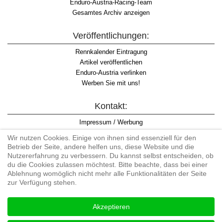
Enduro-Austria-Racing-Team
Gesamtes Archiv anzeigen
Veröffentlichungen:
Rennkalender Eintragung
Artikel veröffentlichen
Enduro-Austria verlinken
Werben Sie mit uns!
Kontakt:
Impressum / Werbung
Datenschutzinformation
Wir nutzen Cookies. Einige von ihnen sind essenziell für den
Informationspflicht WKO
Betrieb der Seite, andere helfen uns, diese Website und die
AGB
Nutzererfahrung zu verbessern. Du kannst selbst entscheiden, ob
du die Cookies zulassen möchtest. Bitte beachte, dass bei einer
Ablehnung womöglich nicht mehr alle Funktionalitäten der Seite
zur Verfügung stehen.
Begriff "Enduro" auf Wikipedia
Akzeptieren
#enduroaustria, #wirlebenenduro #enduroaustriaracingteam
Enduro-Austria, Enduro, Endurosport, Endurocross, Endurotraining,