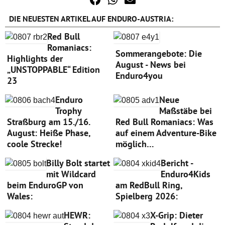
DIE NEUESTEN ARTIKEL AUF ENDURO-AUSTRIA:
Red Bull
Romaniacs:
Sommerangebote: Die
Highlights der
August - News bei
„UNSTOPPABLE“ Edition
Enduro4you
23
Enduro
Neue
Trophy
Maßstäbe bei
Straßburg am 15./16.
Red Bull Romaniacs: Was
August: Heiße Phase,
auf einem Adventure-Bike
coole Strecke!
möglich…
Billy Bolt startet
Bericht -
mit Wildcard
Enduro4Kids
beim EnduroGP von
am RedBull Ring,
Wales:
Spielberg 2026:
HEWR:
X-Grip: Dieter