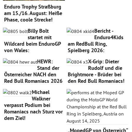
Enduro Trophy Straßburg
am 15./16. August: Heiße
Phase, coole Strecke!
Billy Bolt
Bericht -
startet mit
Enduro4Kids
Wildcard beim EnduroGP
am RedBull Ring,
von Wales:
Spielberg 2026:
HEWR:
X-Grip: Dieter
Stand der
Rudolf und die
Österreicher NACH den
Brightmore - Brüder bei
Red Bull Romaniacs 2026
den Red Bull Romaniacs!
Michael
Walkner
verpasst Podium bei
Romaniacs nach Sturz vor
dem Ziel!
„MopedGP von Österreich“