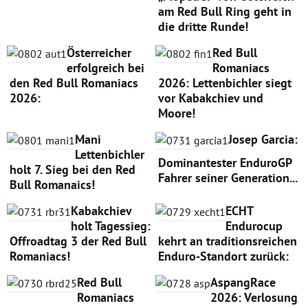
am Red Bull Ring geht in
die dritte Runde!
Österreicher
Red Bull
erfolgreich bei
Romaniacs
den Red Bull Romaniacs
2026: Lettenbichler siegt
2026:
vor Kabakchiev und
Moore!
Mani
Josep Garcia:
Lettenbichler
Dominantester EnduroGP
holt 7. Sieg bei den Red
Fahrer seiner Generation...
Bull Romanaics!
Kabakchiev
ECHT
holt Tagessieg:
Endurocup
Offroadtag 3 der Red Bull
kehrt an traditionsreichen
Romaniacs!
Enduro-Standort zurück:
Red Bull
AspangRace
Romaniacs
2026: Verlosung