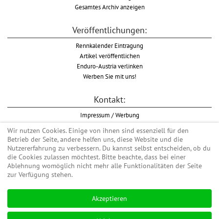
Gesamtes Archiv anzeigen
Veröffentlichungen:
Rennkalender Eintragung
Artikel veröffentlichen
Enduro-Austria verlinken
Werben Sie mit uns!
Kontakt:
Impressum / Werbung
Datenschutzinformation
Wir nutzen Cookies. Einige von ihnen sind essenziell für den
Informationspflicht WKO
Betrieb der Seite, andere helfen uns, diese Website und die
AGB
Nutzererfahrung zu verbessern. Du kannst selbst entscheiden, ob du
die Cookies zulassen möchtest. Bitte beachte, dass bei einer
Ablehnung womöglich nicht mehr alle Funktionalitäten der Seite
zur Verfügung stehen.
Begriff "Enduro" auf Wikipedia
Akzeptieren
#enduroaustria, #wirlebenenduro #enduroaustriaracingteam
Enduro-Austria, Enduro, Endurosport, Endurocross, Endurotraining, Endurotouren,