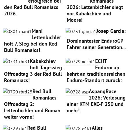
erfolgreich bei
Romaniacs
den Red Bull Romaniacs
2026: Lettenbichler siegt
2026:
vor Kabakchiev und
Moore!
Mani
Josep Garcia:
Lettenbichler
Dominantester EnduroGP
holt 7. Sieg bei den Red
Fahrer seiner Generation...
Bull Romanaics!
Kabakchiev
ECHT
holt Tagessieg:
Endurocup
Offroadtag 3 der Red Bull
kehrt an traditionsreichen
Romaniacs!
Enduro-Standort zurück:
Red Bull
AspangRace
Romaniacs
2026: Verlosung
Offroadtag 2:
einer KTM EXC-F 250 und
Lettenbichler und Roman
mehr!
weiter vorne!
Red Bull
Alles