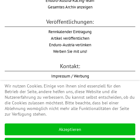
Enduro-Austria-Racing-Team
Gesamtes Archiv anzeigen
Veröffentlichungen:
Rennkalender Eintragung
Artikel veröffentlichen
Enduro-Austria verlinken
Werben Sie mit uns!
Kontakt:
Impressum / Werbung
Datenschutzinformation
Wir nutzen Cookies. Einige von ihnen sind essenziell für den
Informationspflicht WKO
Betrieb der Seite, andere helfen uns, diese Website und die
AGB
Nutzererfahrung zu verbessern. Du kannst selbst entscheiden, ob du
die Cookies zulassen möchtest. Bitte beachte, dass bei einer
Ablehnung womöglich nicht mehr alle Funktionalitäten der Seite
zur Verfügung stehen.
Begriff "Enduro" auf Wikipedia
Akzeptieren
#enduroaustria, #wirlebenenduro #enduroaustriaracingteam
Enduro-Austria, Enduro, Endurosport, Endurocross, Endurotraining, Endurotouren,