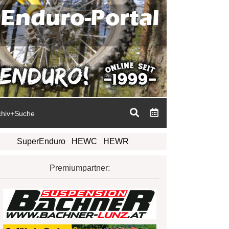
chiv+Suche
SuperEnduro
HEWC
HEWR
Premiumpartner: