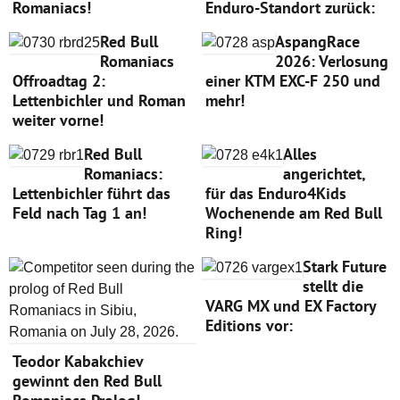
Romaniacs!
Enduro-Standort zurück:
Red Bull
AspangRace
Romaniacs
2026: Verlosung
Offroadtag 2:
einer KTM EXC-F 250 und
Lettenbichler und Roman
mehr!
weiter vorne!
Red Bull
Alles
Romaniacs:
angerichtet,
Lettenbichler führt das
für das Enduro4Kids
Feld nach Tag 1 an!
Wochenende am Red Bull
Ring!
Stark Future
stellt die
VARG MX und EX Factory
Editions vor:
Teodor Kabakchiev
gewinnt den Red Bull