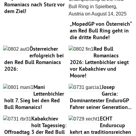
Romaniacs nach Sturz vor
dem Ziel!
„MopedGP von Österreich“
am Red Bull Ring geht in
die dritte Runde!
Österreicher
Red Bull
erfolgreich bei
Romaniacs
den Red Bull Romaniacs
2026: Lettenbichler siegt
2026:
vor Kabakchiev und
Moore!
Mani
Josep
Lettenbichler
Garcia:
holt 7. Sieg bei den Red
Dominantester EnduroGP
Bull Romanaics!
Fahrer seiner Generation...
Kabakchiev
ECHT
holt Tagessieg:
Endurocup
Offroadtag 3 der Red Bull
kehrt an traditionsreichen