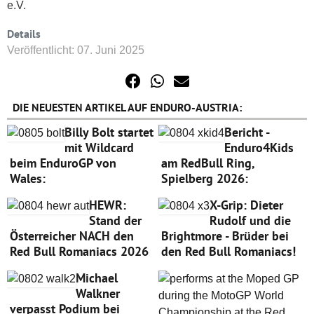
e.V.
Details
Veröffentlicht: 07. Juni 2025
DIE NEUESTEN ARTIKEL AUF ENDURO-AUSTRIA:
Billy Bolt startet
Bericht -
mit Wildcard
Enduro4Kids
beim EnduroGP von
am RedBull Ring,
Wales:
Spielberg 2026:
HEWR:
X-Grip: Dieter
Stand der
Rudolf und die
Österreicher NACH den
Brightmore - Brüder bei
Red Bull Romaniacs 2026
den Red Bull Romaniacs!
Michael
Walkner
verpasst Podium bei